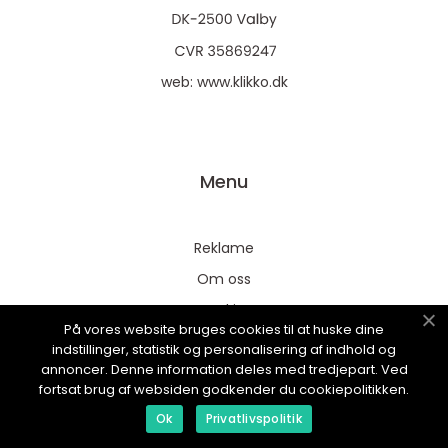
web:
www.klikko.dk
Menu
Reklame
Om oss
Cookies
På vores website bruges cookies til at huske dine
Kontakt Oss
indstillinger, statistik og personalisering af indhold og
annoncer. Denne information deles med tredjepart. Ved
Sitemap
fortsat brug af websiden godkender du cookiepolitikken.
Ok
Privatlivspolitik