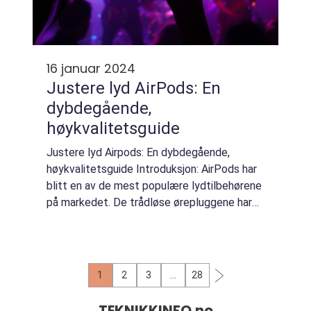
16 januar 2024
Justere lyd AirPods: En
dybdegående,
høykvalitetsguide
Justere lyd Airpods: En dybdegående,
høykvalitetsguide Introduksjon: AirPods har
blitt en av de mest populære lydtilbehørene
på markedet. De trådløse ørepluggene har
revolusjonert måten vi nyter musikk og
lytter til innhold på, og de har også en rekk...
1
2
3
…
28
TEKNIKKINFO.
no