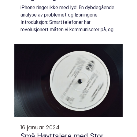
iPhone ringer ikke med lyd: En dybdegående
analyse av problemet og løsningene
Introduksjon: Smarttelefoner har
revolusjonert måten vi kommuniserer på, og
iPhone er uten tvil en av de mest populære
merkene på markedet. Men selv de mest
avanserte enhet...
16 januar 2024
Små Høyttalere med Stor