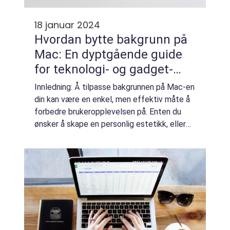
18 januar 2024
Hvordan bytte bakgrunn på
Mac: En dyptgående guide
for teknologi- og gadget-
nerder
Innledning: Å tilpasse bakgrunnen på Mac-en
din kan være en enkel, men effektiv måte å
forbedre brukeropplevelsen på. Enten du
ønsker å skape en personlig estetikk, eller
bare ønsker å gi datamaskinen din et mer
inspirerende preg, vil denne guiden gi...