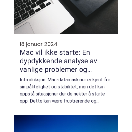
18 januar 2024
Mac vil ikke starte: En
dypdykkende analyse av
vanlige problemer og
løsninger
Introduksjon: Mac-datamaskiner er kjent for
sin pålitelighet og stabilitet, men det kan
oppstå situasjoner der de nekter å starte
opp. Dette kan være frustrerende og
skremmende for Mac-brukere, spesielt når
de ikke vet hva som forårsaker problemet
el...