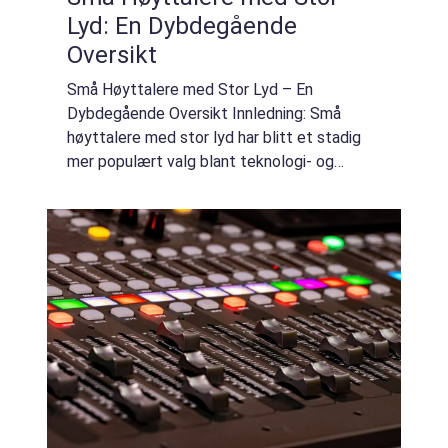
Lyd: En Dybdegående
Oversikt
Små Høyttalere med Stor Lyd – En
Dybdegående Oversikt Innledning: Små
høyttalere med stor lyd har blitt et stadig
mer populært valg blant teknologi- og
gadget-nerder. Med avansert teknologi har
produsentene klart å skape kraftfulle
høyttalere s...