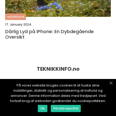
redaktionel
17. January 2024
Dårlig Lyd på iPhone: En Dybdegående
Oversikt
TEKNIKKINFO.
no
På vores website bruges cookies til at huske dine
indstillinger, statistik og personalisering af indhold og
annoncer. Denne information deles med tredjepart. Ved
fortsat brug af websiden godkender du cookiepolitikken.
Ok
Privatlivspolitik