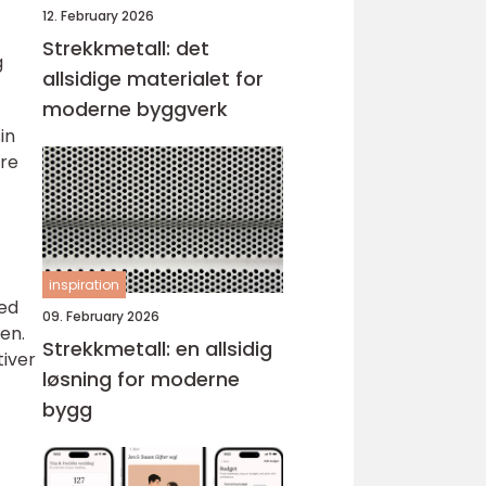
12. February 2026
Strekkmetall: det
g
allsidige materialet for
moderne byggverk
in
øre
inspiration
Ved
09. February 2026
en.
Strekkmetall: en allsidig
tiver
løsning for moderne
bygg