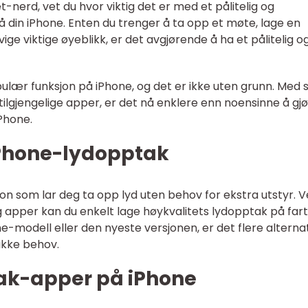
-nerd, vet du hvor viktig det er med et pålitelig og
å din iPhone. Enten du trenger å ta opp et møte, lage en
ige viktige øyeblikk, er det avgjørende å ha et pålitelig o
ulær funksjon på iPhone, og det er ikke uten grunn. Med s
ilgjengelige apper, er det nå enklere enn noensinne å gj
Phone.
 iPhone-lydopptak
on som lar deg ta opp lyd uten behov for ekstra utstyr. 
 apper kan du enkelt lage høykvalitets lydopptak på fart
-modell eller den nyeste versjonen, er det flere alterna
fikke behov.
ak-apper på iPhone