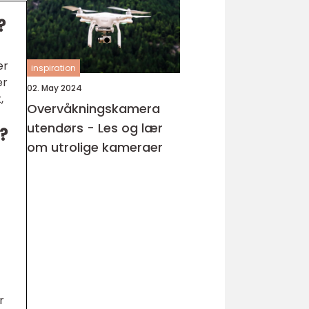
?
er
inspiration
er
02. May 2024
,
Overvåkningskamera
utendørs - Les og lær
?
om utrolige kameraer
r