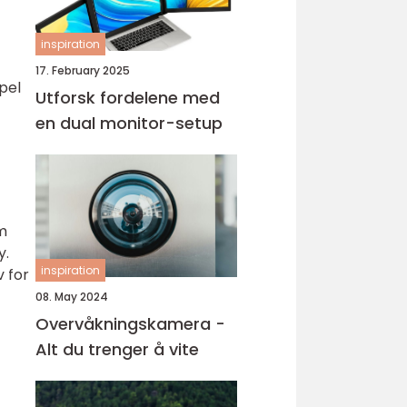
inspiration
17. February 2025
pel
Utforsk fordelene med
en dual monitor-setup
om
y.
inspiration
 for
08. May 2024
Overvåkningskamera -
Alt du trenger å vite