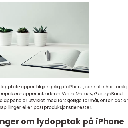
ydopptak-apper tilgjengelig på iPhone, som alle har forskje
 populære apper inkluderer Voice Memos, GarageBand,
e appene er utviklet med forskjellige formål, enten det e
nspillinger eller postproduksjonstjenester.
inger om lydopptak på iPhone