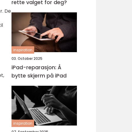
rette valget for deg?
r. De
il
inspiration
03. October 2025
iPad-reparasjon: Å
t,
bytte skjerm på iPad
inspiration
07. September 2025