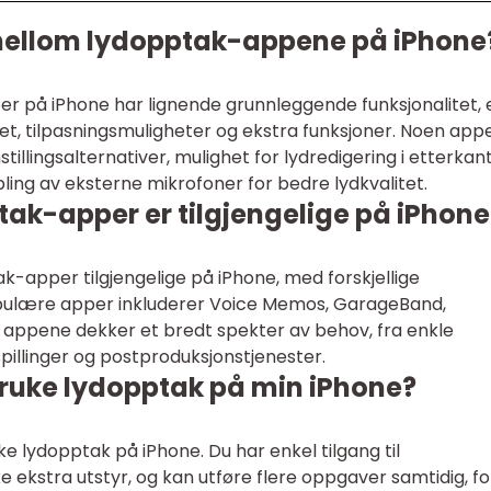
 mellom lydopptak-appene på iPhone
r på iPhone har lignende grunnleggende funksjonalitet, 
ghet, tilpasningsmuligheter og ekstra funksjoner. Noen app
illingsalternativer, mulighet for lydredigering i etterkant
obling av eksterne mikrofoner for bedre lydkvalitet.
tak-apper er tilgjengelige på iPhone
ak-apper tilgjengelige på iPhone, med forskjellige
pulære apper inkluderer Voice Memos, GarageBand,
 appene dekker et bredt spekter av behov, fra enkle
spillinger og postproduksjonstjenester.
bruke lydopptak på min iPhone?
ke lydopptak på iPhone. Du har enkel tilgang til
e ekstra utstyr, og kan utføre flere oppgaver samtidig, fo