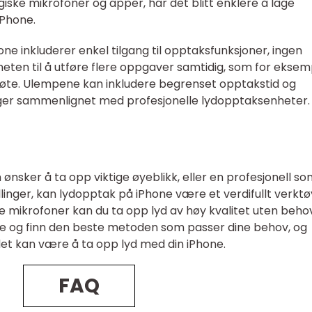
ke mikrofoner og apper, har det blitt enklere å lage
iPhone.
e inkluderer enkel tilgang til opptaksfunksjoner, ingen
heten til å utføre flere oppgaver samtidig, som for eksem
øte. Ulempene kan inkludere begrenset opptakstid og
inger sammenlignet med profesjonelle lydopptaksenheter.
nsker å ta opp viktige øyeblikk, eller en profesjonell s
llinger, kan lydopptak på iPhone være et verdifullt verktø
mikrofoner kan du ta opp lyd av høy kvalitet uten behov
ene og finn den beste metoden som passer dine behov, og
et kan være å ta opp lyd med din iPhone.
FAQ