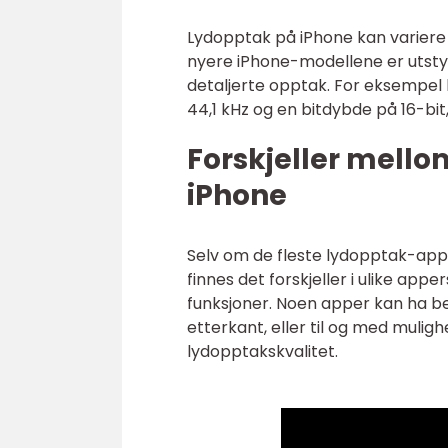
Lydopptak på iPhone kan variere i
nyere iPhone-modellene er utsty
detaljerte opptak. For eksempel
44,1 kHz og en bitdybde på 16-bi
Forskjeller mell
iPhone
Selv om de fleste lydopptak-appe
finnes det forskjeller i ulike app
funksjoner. Noen apper kan ha bedr
etterkant, eller til og med muligh
lydopptakskvalitet.