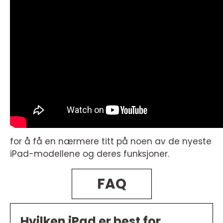
for å få en nærmere titt på noen av de nyeste
iPad-modellene og deres funksjoner.
FAQ
Hvilken iPad er best for