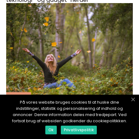
redaktionel
På vores website bruges cookies til at huske dine
17. January 2024
indstillinger, statistik og personalisering af indhold og
Dårlig Lyd på iPhone: En Dybdegående
annoncer. Denne information deles med tredjepart. Ved
Oversikt
fortsat brug af websiden godkender du cookiepolitikken.
Ok
Privatlivspolitik